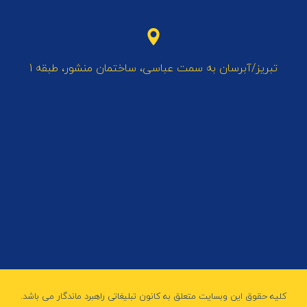
تبریز/آبرسان به سمت عباسی، ساختمان منشور، طبقه 1
کلیه حقوق این وبسایت متعلق به کانون تبلیغاتی راهبرد ماندگار می باشد.