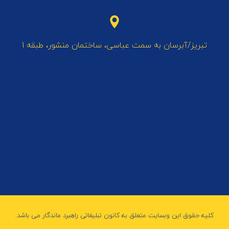
تبریز/آبرسان به سمت عباسی، ساختمان منشور، طبقه 1
کلیه حقوق این وبسایت متعلق به کانون تبلیغاتی راهبرد ماندگار می باشد.