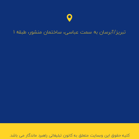
تبریز/آبرسان به سمت عباسی، ساختمان منشور، طبقه 1
کلیه حقوق این وبسایت متعلق به کانون تبلیغاتی راهبرد ماندگار می باشد.