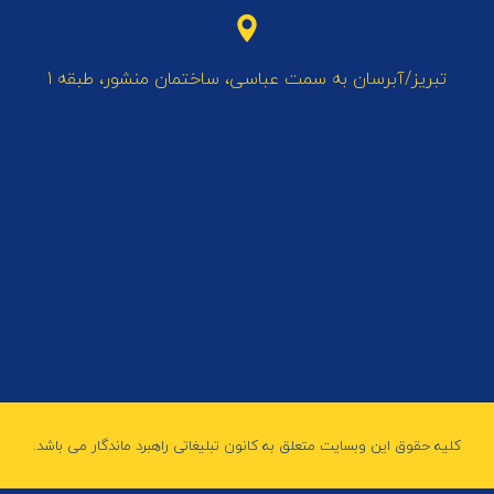
تبریز/آبرسان به سمت عباسی، ساختمان منشور، طبقه 1
کلیه حقوق این وبسایت متعلق به کانون تبلیغاتی راهبرد ماندگار می باشد.