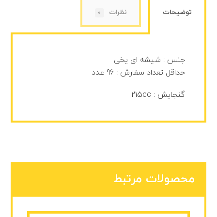
توضیحات
نظرات
0
جنس : شیشه ای یخی
حداقل تعداد سفارش : 96 عدد
گنجایش : 215cc
محصولات مرتبط