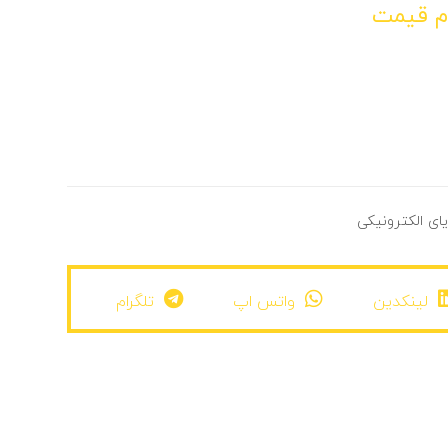
م قیمت
ای الکترونیکی
لینکدین
واتس اپ
تلگرام