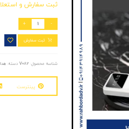
ثبت سفارش و استعلا
+
-
ثبت سفارش
شناسه محصول:
V082
دسته:
هدای
پینترست