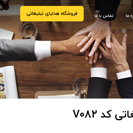
فروشگاه هدایای تبلیغاتی
ه ما
تماس با ما
ی کد V082