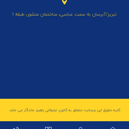
تبریز/آبرسان به سمت عباسی، ساختمان منشور، طبقه 1
کلیه حقوق این وبسایت متعلق به کانون تبلیغاتی راهبرد ماندگار می باشد.