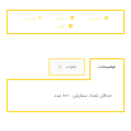
پینترست
لینکدین
واتس اپ
تلگرام
توضیحات
نظرات
0
حداقل تعداد سفارش : 100 عدد