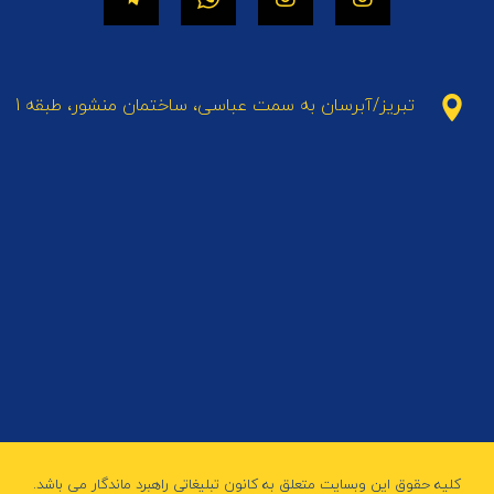
تبریز/آبرسان به سمت عباسی، ساختمان منشور، طبقه 1
کلیه حقوق این وبسایت متعلق به کانون تبلیغاتی راهبرد ماندگار می باشد.