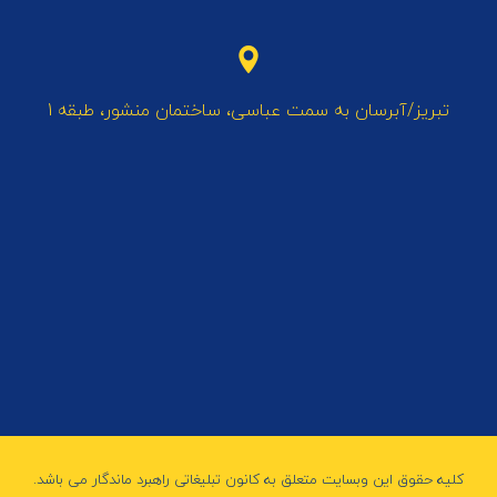
تبریز/آبرسان به سمت عباسی، ساختمان منشور، طبقه 1
کلیه حقوق این وبسایت متعلق به کانون تبلیغاتی راهبرد ماندگار می باشد.