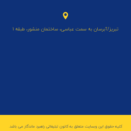
تبریز/آبرسان به سمت عباسی، ساختمان منشور، طبقه 1
کلیه حقوق این وبسایت متعلق به کانون تبلیغاتی راهبرد ماندگار می باشد.