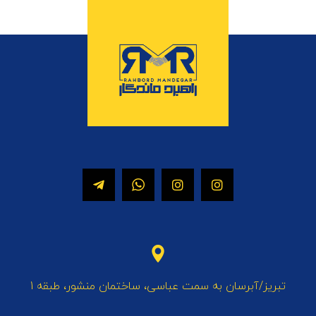
تبریز/آبرسان به سمت عباسی، ساختمان منشور، طبقه 1