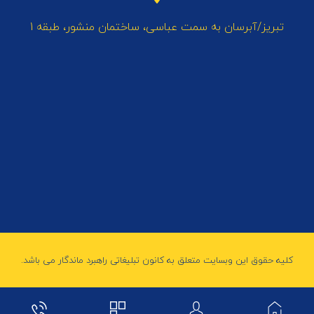
تبریز/آبرسان به سمت عباسی، ساختمان منشور، طبقه 1
کلیه حقوق این وبسایت متعلق به کانون تبلیغاتی راهبرد ماندگار می باشد.