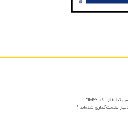
یغاتی کد IM66”
یاز علامت‌گذاری شده‌اند
*