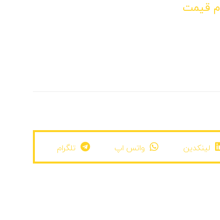
م قیمت
لینکدین
واتس اپ
تلگرام