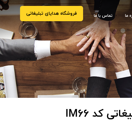
فروشگاه هدایای تبلیغاتی
ه ما
تماس با ما
تی کد IM66