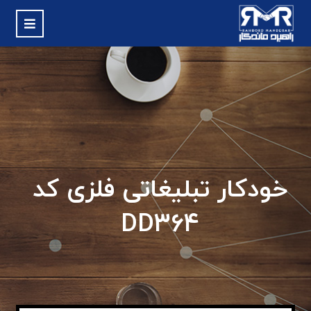
خودکار تبلیغاتی فلزی کد
DD364