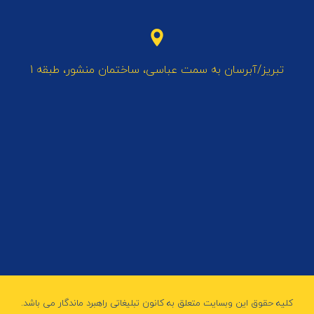
تبریز/آبرسان به سمت عباسی، ساختمان منشور، طبقه 1
کلیه حقوق این وبسایت متعلق به کانون تبلیغاتی راهبرد ماندگار می باشد.