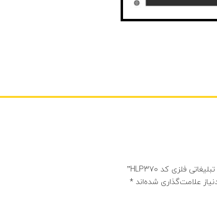
تی فلزی کد HLP370”
یاز علامت‌گذاری شده‌اند
*