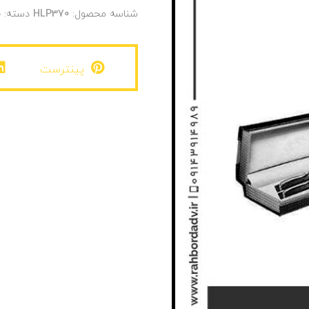
شناسه محصول:
HLP370
دسته:
خ
پینترست