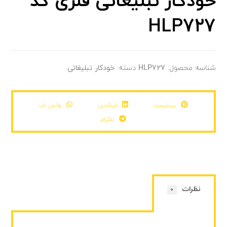
خودکار تبلیغاتی فلزی کد
HLP727
شناسه محصول:
HLP727
دسته:
خودکار تبلیغاتی
پینترست
لینکدین
واتس اپ
تلگرام
نظرات
0