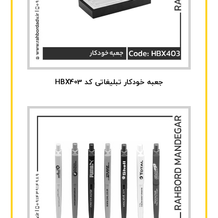
جعبه خودکار تبلیغاتی کد HBX403