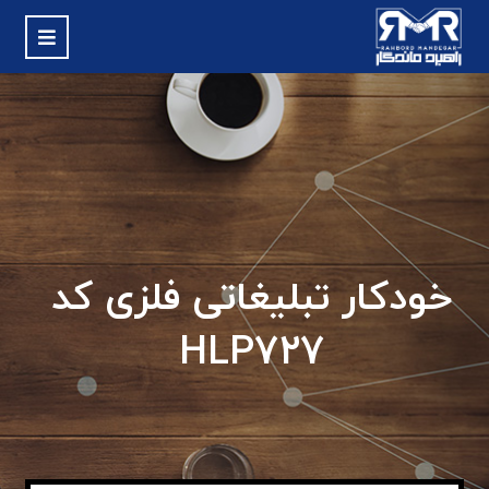
خودکار تبلیغاتی فلزی کد
HLP727