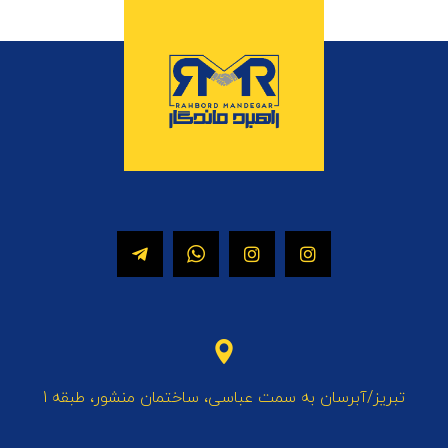
تبریز/آبرسان به سمت عباسی، ساختمان منشور، طبقه 1