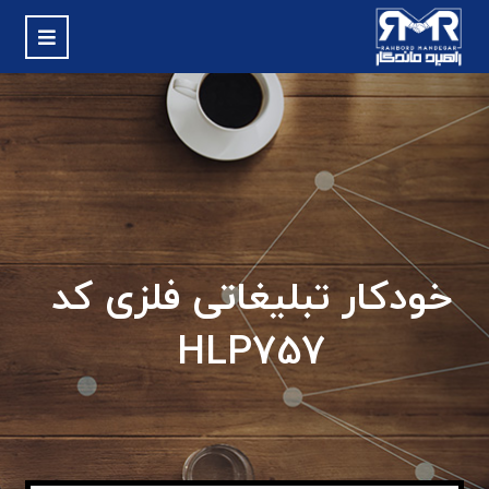
خودکار تبلیغاتی فلزی کد
HLP757