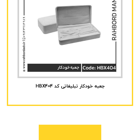
جعبه خودکار تبلیغاتی کد HBX404