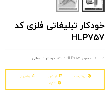
خودکار تبلیغاتی فلزی کد
HLP757
شناسه محصول:
HLP757
دسته:
خودکار تبلیغاتی
پینترست
لینکدین
واتس اپ
تلگرام