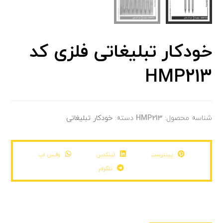
خودکار تبلیغاتی فلزی کد
HMP213
شناسه محصول:
HMP213
دسته:
خودکار تبلیغاتی
پینترست
لینکدین
واتس اپ
تلگرام