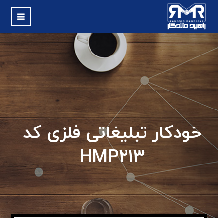
خودکار تبلیغاتی فلزی کد
HMP213