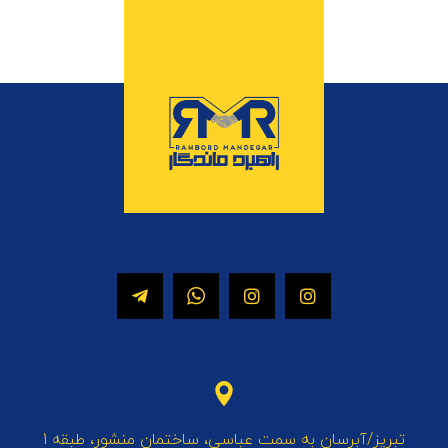
تبریز/آبرسان به سمت عباسی، ساختمان منشور، طبقه 1