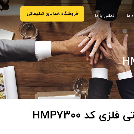
فروشگاه هدایای تبلیغاتی
ه ما
تماس با ما
لزی کد HMP7300