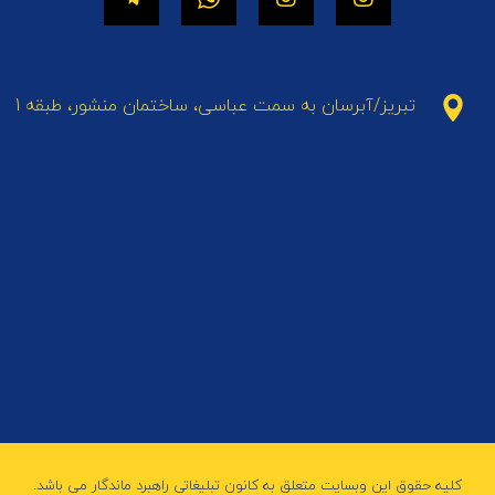
تبریز/آبرسان به سمت عباسی، ساختمان منشور، طبقه 1
کلیه حقوق این وبسایت متعلق به کانون تبلیغاتی راهبرد ماندگار می باشد.