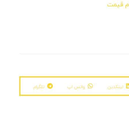
م قیمت
لینکدین
واتس اپ
تلگرام