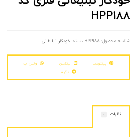
خودکار تبلیغاتی فلزی کد
HPP188
شناسه محصول:
HPP188
دسته:
خودکار تبلیغاتی
پینترست
لینکدین
واتس اپ
تلگرام
نظرات
0