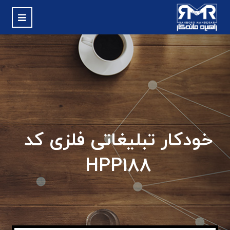
خودکار تبلیغاتی فلزی کد
HPP188