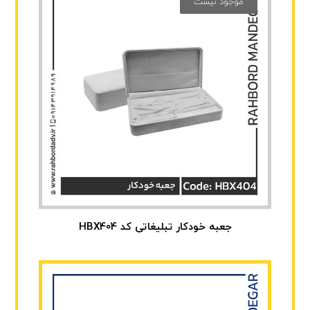
موجود نیست
جعبه خودکار تبلیغاتی کد HBX404