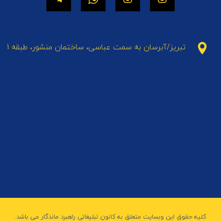
تبریز/آبرسان به سمت عباسی، ساختمان منشور، طبقه 1
کلیه حقوق این وبسایت متعلق به کانون تبلیغاتی راهبرد ماندگار می باشد.