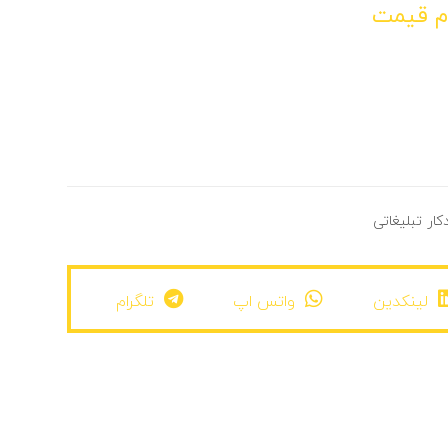
م قیمت
کار تبلیغاتی
لینکدین
واتس اپ
تلگرام