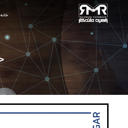
خانه
خو