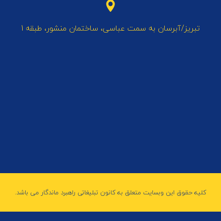
تبریز/آبرسان به سمت عباسی، ساختمان منشور، طبقه 1
کلیه حقوق این وبسایت متعلق به کانون تبلیغاتی راهبرد ماندگار می باشد.