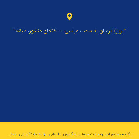
تبریز/آبرسان به سمت عباسی، ساختمان منشور، طبقه 1
کلیه حقوق این وبسایت متعلق به کانون تبلیغاتی راهبرد ماندگار می باشد.