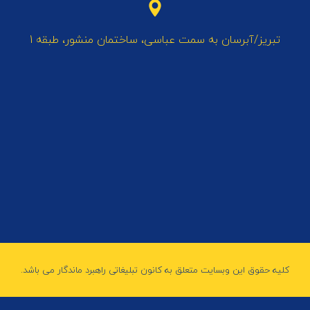
تبریز/آبرسان به سمت عباسی، ساختمان منشور، طبقه 1
کلیه حقوق این وبسایت متعلق به کانون تبلیغاتی راهبرد ماندگار می باشد.