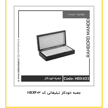
موجود نیست
جعبه خودکار تبلیغاتی کد HBX403