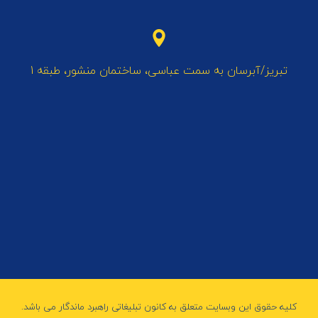
تبریز/آبرسان به سمت عباسی، ساختمان منشور، طبقه 1
کلیه حقوق این وبسایت متعلق به کانون تبلیغاتی راهبرد ماندگار می باشد.