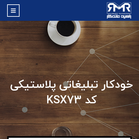
خودکار تبلیغاتی پلاستیکی
کد KSX73