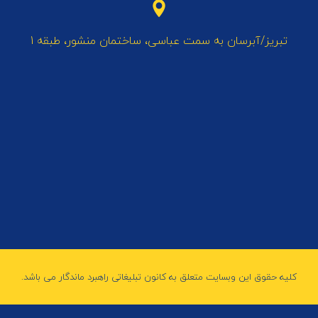
تبریز/آبرسان به سمت عباسی، ساختمان منشور، طبقه 1
کلیه حقوق این وبسایت متعلق به کانون تبلیغاتی راهبرد ماندگار می باشد.