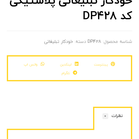
خودکار تبلیغاتی پلاستیکی
کد DP428
شناسه محصول:
DP428
دسته:
خودکار تبلیغاتی
پینترست
لینکدین
واتس اپ
تلگرام
نظرات
0