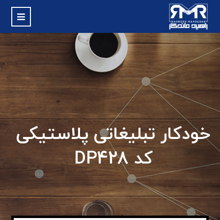
خودکار تبلیغاتی پلاستیکی
کد DP428