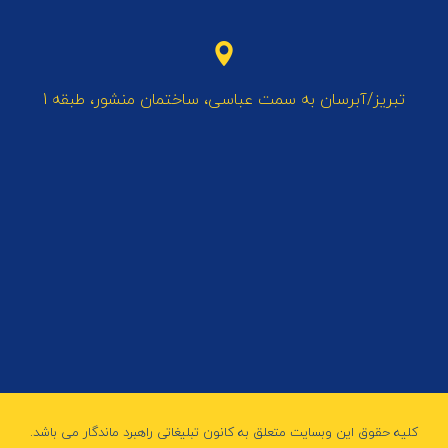
تبریز/آبرسان به سمت عباسی، ساختمان منشور، طبقه 1
کلیه حقوق این وبسایت متعلق به کانون تبلیغاتی راهبرد ماندگار می باشد.