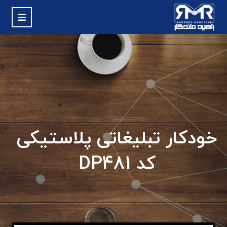
خودکار تبلیغاتی پلاستیکی
کد DP481