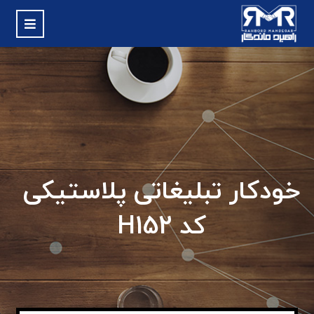
خودکار تبلیغاتی پلاستیکی
کد H152