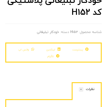
خودکار تبلیغاتی پلاستیکی
کد H152
شناسه محصول:
H152
دسته:
خودکار تبلیغاتی
پینترست
لینکدین
واتس اپ
تلگرام
نظرات
0