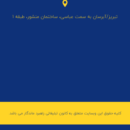
تبریز/آبرسان به سمت عباسی، ساختمان منشور، طبقه 1
کلیه حقوق این وبسایت متعلق به کانون تبلیغاتی راهبرد ماندگار می باشد.