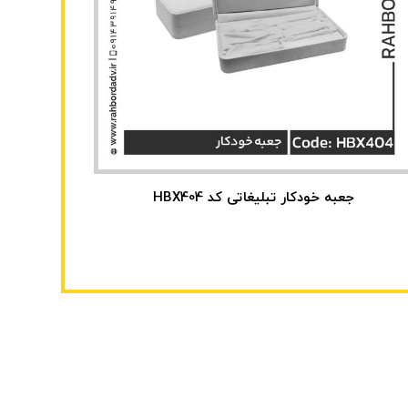
جعبه خودکار تبلیغاتی کد HBX404