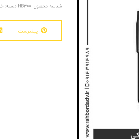
شناسه محصول:
HB300
دسته:
خو
پینترست