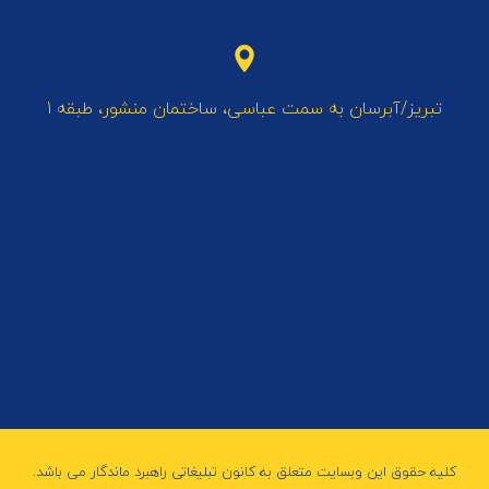
تبریز/آبرسان به سمت عباسی، ساختمان منشور، طبقه 1
کلیه حقوق این وبسایت متعلق به کانون تبلیغاتی راهبرد ماندگار می باشد.