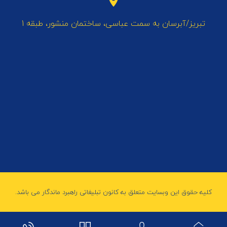
تبریز/آبرسان به سمت عباسی، ساختمان منشور، طبقه 1
کلیه حقوق این وبسایت متعلق به کانون تبلیغاتی راهبرد ماندگار می باشد.