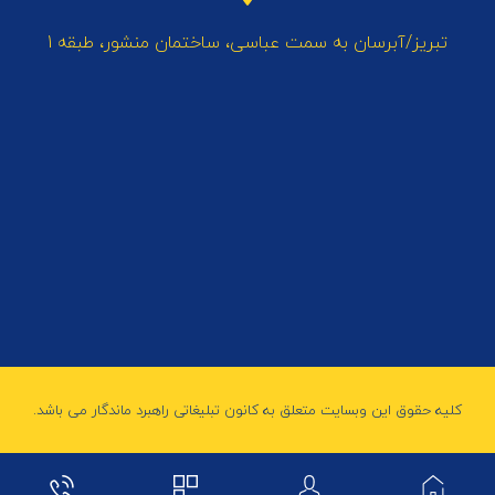
تبریز/آبرسان به سمت عباسی، ساختمان منشور، طبقه 1
کلیه حقوق این وبسایت متعلق به کانون تبلیغاتی راهبرد ماندگار می باشد.