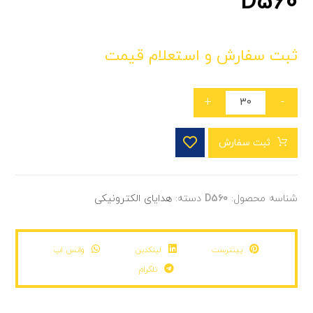
D560
ثبت سفارش و استعلام قیمت
+
-
ثبت سفارش
شناسه محصول:
D560
دسته:
هدایای الکترونیکی
پینترست
لینکدین
واتس اپ
تلگرام