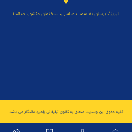
تبریز/آبرسان به سمت عباسی، ساختمان منشور، طبقه 1
کلیه حقوق این وبسایت متعلق به کانون تبلیغاتی راهبرد ماندگار می باشد.