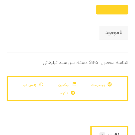
۱۸۷,۰۰۰
تومان
ناموجود
شناسه محصول:
S125
دسته:
سررسید تبلیغاتی
پینترست
لینکدین
واتس اپ
تلگرام
نظرات
0