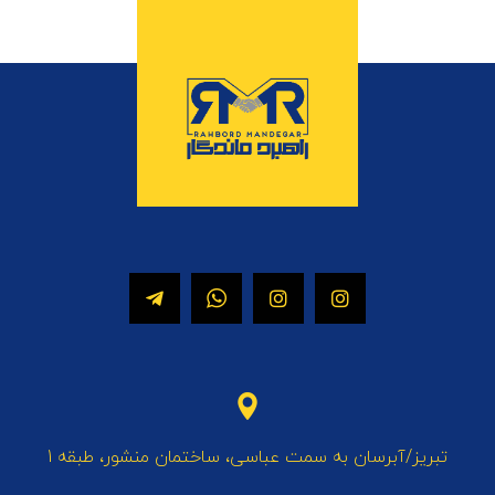
تبریز/آبرسان به سمت عباسی، ساختمان منشور، طبقه 1