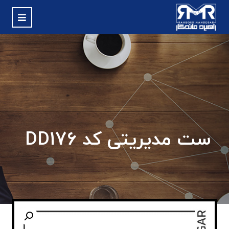
ست مدیریتی کد DD176