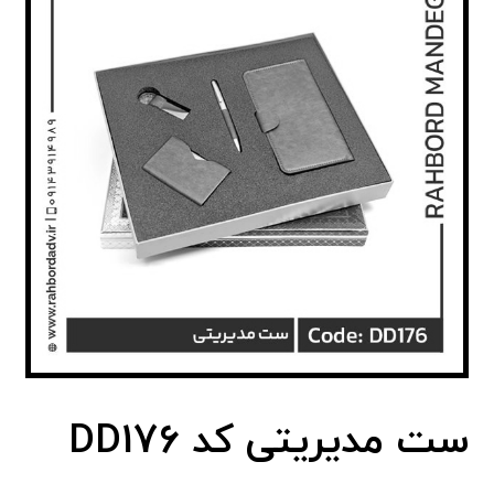
ست مدیریتی کد DD176