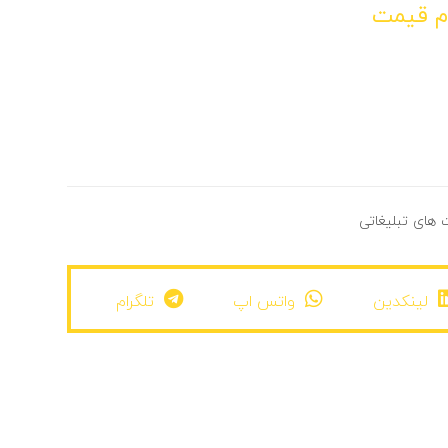
م قیمت
های تبلیغاتی
لینکدین
واتس اپ
تلگرام