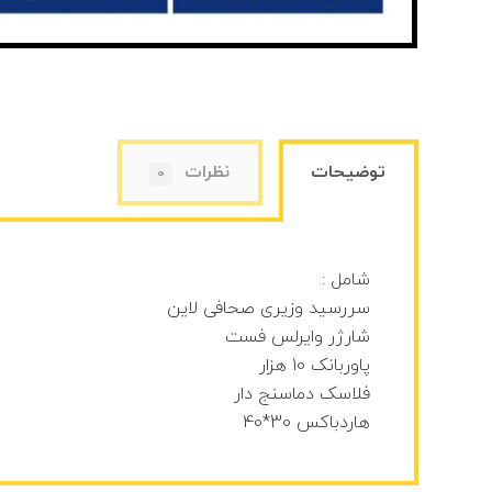
توضیحات
نظرات
0
شامل :
سررسید وزیری صحافی لاین
شارژر وایرلس فست
پاوربانک 10 هزار
فلاسک دماسنج دار
هاردباکس 30*40