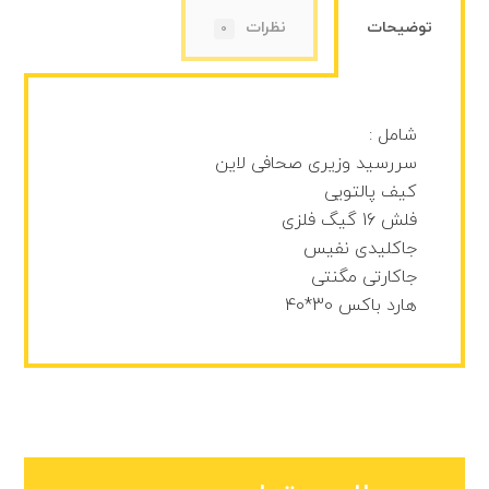
توضیحات
نظرات
0
شامل :
سررسید وزیری صحافی لاین
کیف پالتویی
فلش 16 گیگ فلزی
جاکلیدی نفیس
جاکارتی مگنتی
هارد باکس 30*40