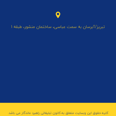
تبریز/آبرسان به سمت عباسی، ساختمان منشور، طبقه 1
کلیه حقوق این وبسایت متعلق به کانون تبلیغاتی راهبرد ماندگار می باشد.