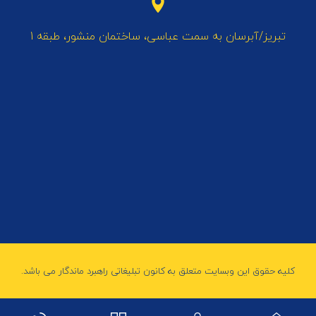
تبریز/آبرسان به سمت عباسی، ساختمان منشور، طبقه 1
کلیه حقوق این وبسایت متعلق به کانون تبلیغاتی راهبرد ماندگار می باشد.