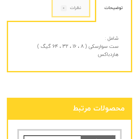
توضیحات
نظرات
0
شامل :
ست سوارسکی ( 8 ، 16 ، 32 ، 64 گیگ )
هاردباکس
محصولات مرتبط