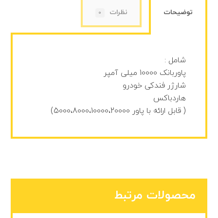
توضیحات
نظرات
0
شامل :
پاوربانک 10000 میلی آمپر
شارژر فندکی خودرو
هاردباکس
( قابل ارائه با پاور 5000،8000،10000،20000)
محصولات مرتبط