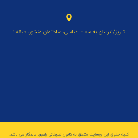
تبریز/آبرسان به سمت عباسی، ساختمان منشور، طبقه 1
کلیه حقوق این وبسایت متعلق به کانون تبلیغاتی راهبرد ماندگار می باشد.