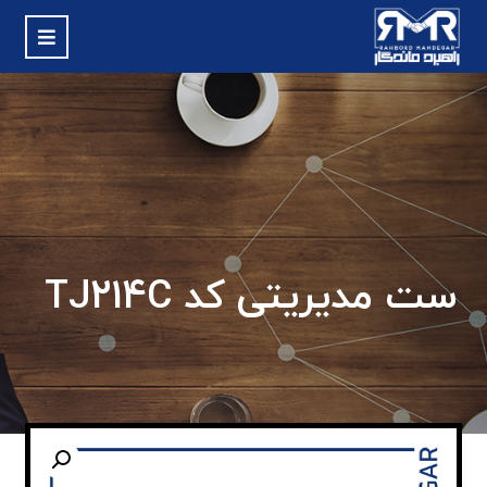
ست مدیریتی کد TJ214C