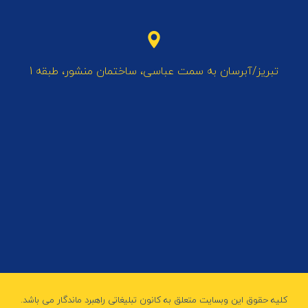
تبریز/آبرسان به سمت عباسی، ساختمان منشور، طبقه 1
کلیه حقوق این وبسایت متعلق به کانون تبلیغاتی راهبرد ماندگار می باشد.