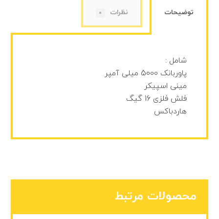
توضیحات
نظرات
0
شامل :
پاوربانک 5000 میلی آمپر
مینی اسپیکر
فلش فلزی 16 گیگ
هاردباکس
محصولات مرتبط