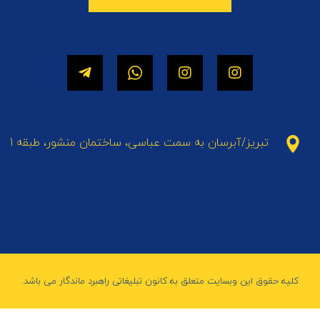
تبریز/آبرسان به سمت عباسی، ساختمان منشور، طبقه 1
کلیه حقوق این وبسایت متعلق به کانون تبلیغاتی راهبرد ماندگار می باشد.