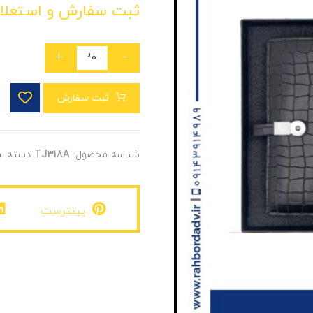
ثبت سفارش و استعلا
+
-
ثبت سفارش
شناسه محصول:
TJ318A
دسته:
س
پینترست