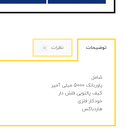
توضیحات
نظرات
0
شامل :
پاوربانک 5000 میلی آمپر
کیف پالتویی فلش دار
خودکار فلزی
هاردباکس