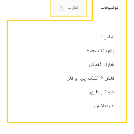
توضیحات
نظرات
0
شامل :
پاوربانک 8000
شارژر فندکی
فلش 16 گیگ چرم و فلز
خودکار فلزی
هاردباکس