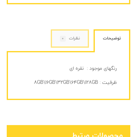
توضیحات
نظرات
0
رنگهای موجود : نقره ای
ظرفیت : 8GB\16GB\32GB\64GB\128GB
محصولات مرتبط