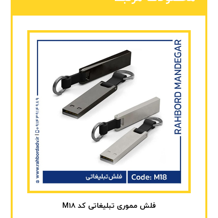
فلش مموری تبلیغاتی کد M18