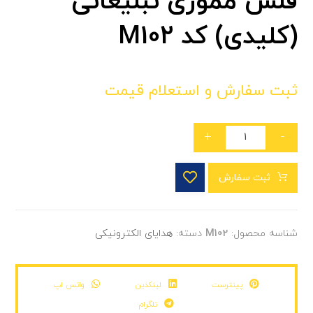
فلش مموری تبلیغاتی
(کلیدی) کد M102
ثبت سفارش و استعلام قیمت
+
-
ثبت سفارش
شناسه محصول:
M102
دسته:
هدایای الکترونیکی
پینترست
لینکدین
واتس اپ
تلگرام