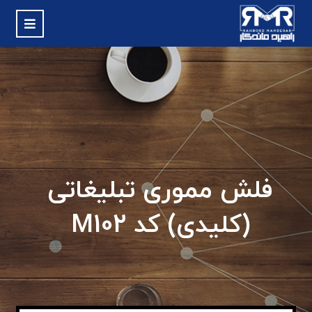
فلش مموری تبلیغاتی
(کلیدی) کد M102