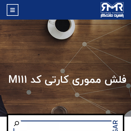
فلش مموری کارتی کد M111