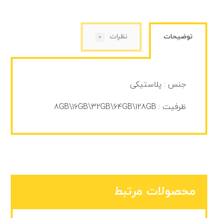
توضیحات
نظرات
0
جنس : پلاستیکی
ظرفیت : 8GB\16GB\32GB\64GB\128GB
محصولات مرتبط