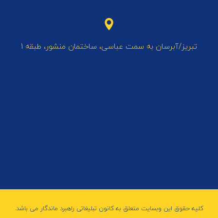
تبریز/آبرسان به سمت عباسی، ساختمان منشور، طبقه 1
کلیه حقوق این وبسایت متعلق به کانون تبلیغاتی راهبرد ماندگار می باشد.