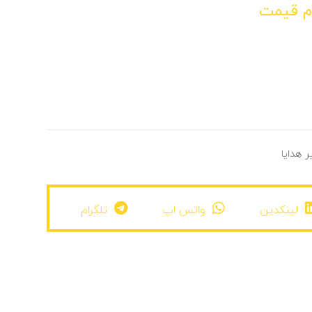
م قیمت
ر هدایا
لینکدین
واتس اپ
تلگرام